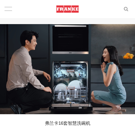
弗兰卡16套智慧洗碗机