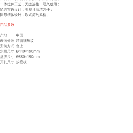
一体拉伸工艺，无缝连接，经久耐用 ;
简约窄边设计，美观且清洁方便；
圆形槽体设计，欧式简约风格。
产品参数
产地
中国
表面处理
精密细压纹
安装方式
台上
水槽尺寸
Ø440×190mm
盆胆尺寸
Ø380×190mm
开孔尺寸
按模板