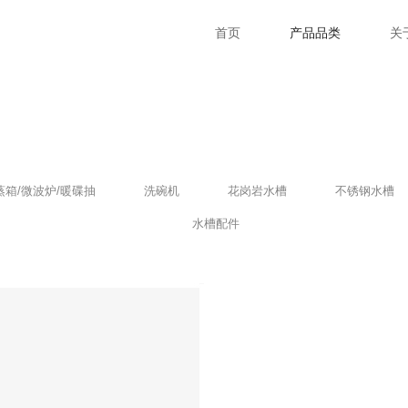
首页
产品品类
关
蒸箱/微波炉/暖碟抽
洗碗机
花岗岩水槽
不锈钢水槽
水槽配件