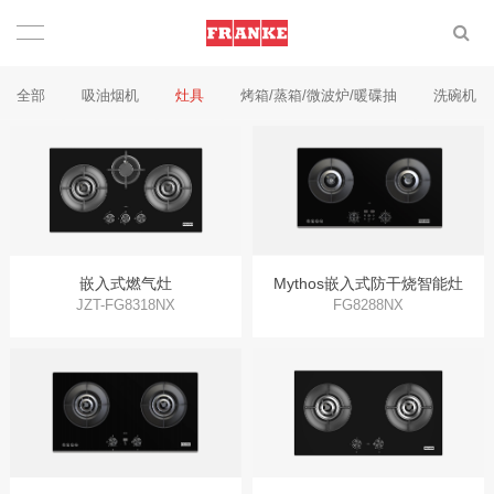
全部
吸油烟机
灶具
烤箱/蒸箱/微波炉/暖碟抽
洗碗机
嵌入式燃气灶
Mythos嵌入式防干烧智能灶
JZT-FG8318NX
FG8288NX